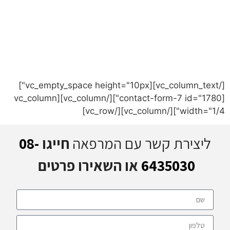
גלו עוד על מסלולי הביטוח של אורטו-
Pet
פשוט מלאו את הטופס ונחזור אליכם עם מידע
רלוונטי.
[/vc_column_text][vc_empty_space height="10px"]
[contact-form-7 id="1780"][/vc_column][vc_column
width="1/4"][/vc_column][/vc_row]
ליצירת קשר עם המרפאה
חייגו
08-
6435030
או השאירו פרטים