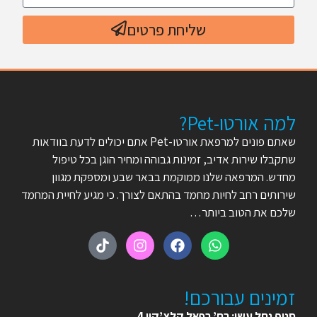
שליחת פרטים
למה אורטו-Pet?
שאתם פונים למרפאת אורטו-Pet אתם יכולים לדעת בוודאות
שתקבלו שירות אדיב, זמינות גבוהה ומחיר הוגן בכל טיפול
מחדש. המרפאה שלנו ממוקמת בבאר שבע ומספקת מגוון
שירותים רחב לחיות מחמד בהתאם לצורך. כי מגיע לחיית המחמד
שלכם את הטוב ביותר…
זמינים עבורכם!
סניף נחל עשן: רח’ רפאל קלצ’קין 4