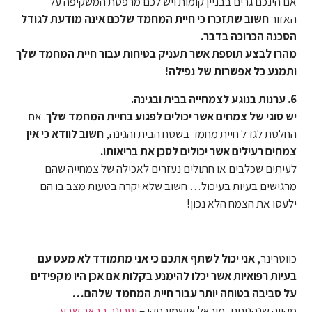
אם הינכם גרים בבניין קומות ויש לכם מרפסת המשקיפה על
האזור
חשוב שתזכרו כי חיית המחמד שלכם אינה מודעת לגודל
הסכנה הכרוכה בדבר.
מהרו
לבצע תוספת אשר תעניק בטיחות עבור חיית המחמד שלך
ותמנע כל אפשרות של נפילה!
6. ערנות בנוגע לצמחייה בבית ובגינה.
יש סוגי של צמחים אשר יכולים לפגוע בחיית המחמד שלך
. אם
החלטת לגדל חיית מחמד בשטח הבית והגינה,
חשוב לוודא כי אין
צמחים רעילים אשר יכולים לסכן את בריאותו.
לעיתים שכלבים או חתולים נעזרים לאכילה של צמחייה שהם
מרגישים בעיות בעיכול… חשוב שלא יקרה בטעות מצב בו הם
ילעסו את הצמח הלא נכון!
כווטרינר,
אני יכול לשתף אתכם כי אני מתמודד לא מעט עם
בעיות רפואיות אשר יכלו להימנע בקלות אם אכן היו מקפידים
על סביבה בטוחה יותר עבור חיית המחמד שלהם…
מקווה שנהניתם, מיכאל אושמירסקי –
וטרינר בבאר שבע
.