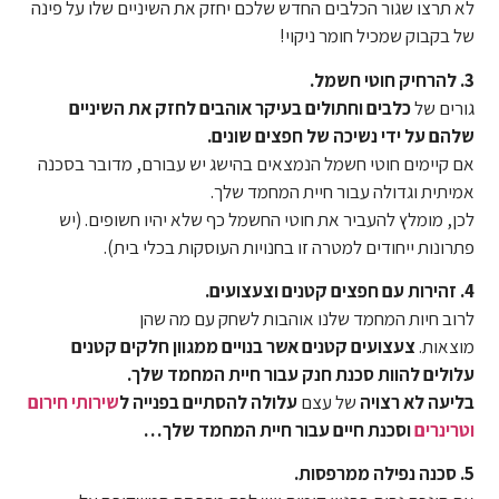
לא תרצו שגור הכלבים החדש שלכם יחזק את השיניים שלו על פינה
של בקבוק שמכיל חומר ניקוי!
3. להרחיק חוטי חשמל.
גורים של
כלבים וחתולים בעיקר אוהבים לחזק את השיניים
שלהם על ידי נשיכה של חפצים שונים.
אם קיימים חוטי חשמל הנמצאים בהישג יש עבורם, מדובר בסכנה
אמיתית וגדולה עבור חיית המחמד שלך.
לכן, מומלץ להעביר את חוטי החשמל כף שלא יהיו חשופים. (יש
פתרונות ייחודים למטרה זו בחנויות העוסקות בכלי בית).
4. זהירות עם חפצים קטנים וצעצועים.
לרוב חיות המחמד שלנו אוהבות לשחק עם מה שהן
מוצאות.
צעצועים קטנים אשר בנויים ממגוון חלקים קטנים
עלולים להוות סכנת חנק עבור חיית המחמד שלך.
בליעה לא רצויה
של עצם
עלולה
להסתיים בפנייה ל
שירותי חירום
וטרינרים
וסכנת חיים עבור חיית המחמד שלך…
5. סכנה נפילה ממרפסות.