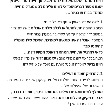
חיות המחמד שלנו נאלצות להשתלב לתוך חיינו המודרניים אך
ישנם מספר דברים שכדאי לשים אליהם לב שמגדלים חיית
מחמד בבית או בגינה…
1. לא להאכיל באופן שוטף באוכל בייתי.
רבים נוהגים
לתת לחתול או לכלב שלהם אוכל מבושל
שנשאר
במקום לזרוק לפח. על אף שמדובר במעדן עבור חיית
המחמד,
אוכל זה אינו מתאים למערכת העיכול שלו ומומלץ
להימנע מכך.
כדאי להרגיל את חיית המחמד לאוכל המיועד לה…
רוצה בכל זאת לפנק מידי פעם?
יש מגוון גדול של מזון לבעלי
חיים
בדיוק למטרה זו. פנק אותה עם אוכל שלא יזיק לה!
2. להרחיק חומרים רעילים.
התייחסו לחיית המחמד שלכם כאל תינוק סקרן שלא יודע תמיד מה
ההשלכות של הפעולות שלו…
מומלץ לשים חומרים רעילים כמו חומרי ניקוי, חומרי הדברה,
אבקות ניקיון, סוללות וכדומה בארון סגור
אשר ימנע גישה ישירה
עבור חיית המחמד שלך!