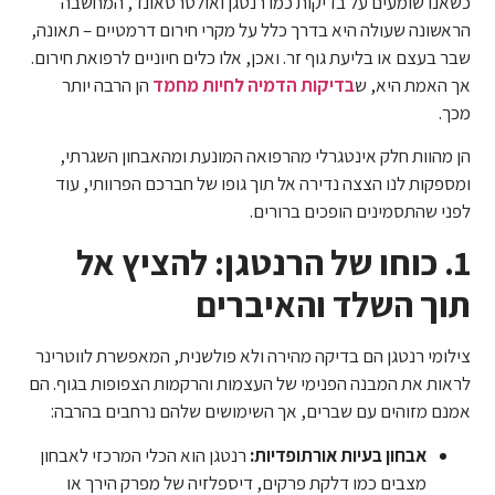
כשאנו שומעים על בדיקות כמו רנטגן ואולטרסאונד, המחשבה
הראשונה שעולה היא בדרך כלל על מקרי חירום דרמטיים – תאונה,
שבר בעצם או בליעת גוף זר. ואכן, אלו כלים חיוניים לרפואת חירום.
אך האמת היא, ש
בדיקות הדמיה לחיות מחמד
הן הרבה יותר
מכך.
הן מהוות חלק אינטגרלי מהרפואה המונעת ומהאבחון השגרתי,
ומספקות לנו הצצה נדירה אל תוך גופו של חברכם הפרוותי, עוד
לפני שהתסמינים הופכים ברורים.
1. כוחו של הרנטגן: להציץ אל
תוך השלד והאיברים
צילומי רנטגן הם בדיקה מהירה ולא פולשנית, המאפשרת לווטרינר
לראות את המבנה הפנימי של העצמות והרקמות הצפופות בגוף. הם
אמנם מזוהים עם שברים, אך השימושים שלהם נרחבים בהרבה:
אבחון בעיות אורתופדיות:
רנטגן הוא הכלי המרכזי לאבחון
מצבים כמו דלקת פרקים, דיספלזיה של מפרק הירך או