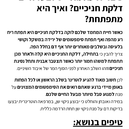
דלקת חניכיים? ואיך היא
מתפתחת?
כאשר חיית המחמד שלכם לוקה בדלקת חניכיים היא תפתח ריח
רע מהפה ואף תפתח סימפטומים של ירידה במשקל וקושי
בלעיסה
ובשלבים מאוחרים יותר אף דם בחלל הפה.
צריך להבין כי
בתחילה, דלקת החניכיים היא קלה ולאחר מכן
תתפתח למשהו חמור יותר כאשר תצטבר אבנית ותחל נסיגת
חניכיים ו
זהו השלב האחרון לפני הסוף המר של איבוד השיניים.
לכן
חשוב מאוד להגיע לוטרינר בשלב הראשון או לכל הפחות
באופן מיידי ברגע שאתם רואים את הסימפטומים המצוינים
על
מנת
למנוע סבל מיותר מבעל החיים שלכם
.
במידה ואובחן והוחלט כי יבוצע ניקוי שן, במרפאה הוטרינרית יבצעו
בדיקות דם על מנת ניקוי שן תחת הרדמה כללית.
טיפים בנושא: