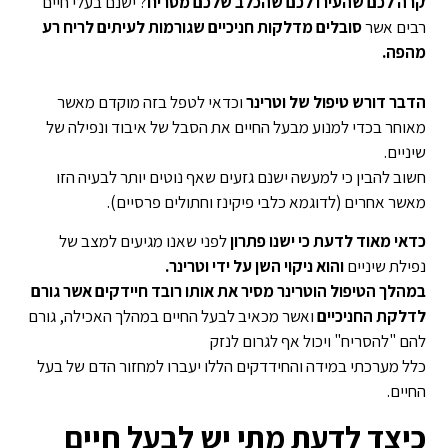
קרה לכם שהעירו לכם שהכלב שלכם מסריח
? ישנם בעלי חיים
רבים אשר
סובלים מדלקות חניכיים שגורמות לעיתים לריח רע
מהפה.
הדבר דורש טיפול של וטרינר
וכדאי לטפל בזה מוקדם מאשר
מאוחר בכדי למנוע מבעל החיים את הסבל של איבוד ונפילה של
שיניים.
חשוב להבין כי למעשה ישנם גזעים שאף נוטים יותר לבעיה הזו
מאשר אחרים (לדוגמא כלבי פיקינז וחתולים פרסיים).
כדאי מאוד לדעת כי ישנו פתרון
לפני שאנו מגיעים למצב של
נפילת שיניים
והוא ניקוי השן על ידי וטרינר.
במהלך הטיפול הוטרינר מסיר את אותו רובד חיידקים אשר גורם
לדלקת החניכיים
ואשר מכאיב לבעל החיים במהלך האכילה, גורם
להם "להסריח" ויכול אף לגרום לנזק
כלל מערכתי במידה והחידדקים הללו יעברו למחזור הדם של בעל
החיים.
כיצד לדעת מתי יש לבעל חיים