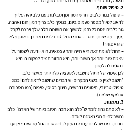
האוכל, גודל חיית המחמד (תדרוש יותר מזון) וכד'…
2. טיפול שותף.
– טיפול בגור כלבים דורש המון זמן וסבלנות. עם כלב יהיה עלייך
לדאוג לטיול מספר פעמים ביום, בנוסף כלב צריך המון חום ואהבה.
גור כלבים ינסה כל הזמן למשוך את תשומת הלב שלך וירצה לקבל
ממך כמה שיותר יחס… אחרי הכול, גור כלבים תלוי בך באופן מלא
שהוא צעיר!
– חתול לעומת זאת היא חייה יותר עצמאית. היא יודעת לשמור על
עצמה טוב יותר אך חשוב יותר, היא תחזור תמיד למקום בו היא
דואגים לה למזון.
לכן אימוץ של חתול נחשבת לאופציה קלה יותר מאשר כלב.
*חשוב לציין כי בשני המקרים יש דברים שחשוב לדאוג להם! כמו:
טיפול וטרינרי, חיסונים נדרשים, חינוך בסיסי, טיפוח (כמו תספורת
או
ניקוי שיניים
).
3. נאמנות.
– לא סתם נהוג לומר ש"כלב הוא חברו הטוב ביותר של האדם". כלב
נחשב לחייה הכי נאמנה לאדם.
דורות רבים שכלבים עוזרים המון לבני האדם החל מראיית צאן ועד