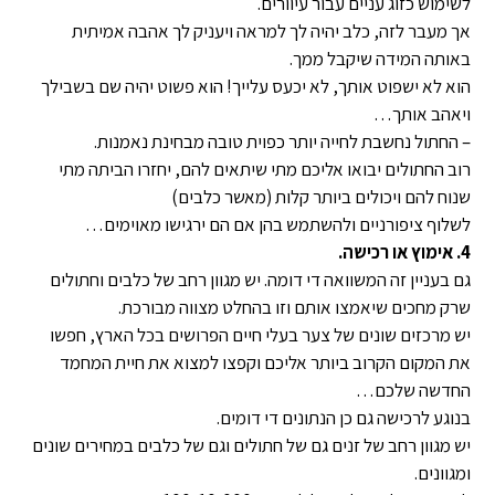
לשימוש כזוג עניים עבור עיוורים.
אך מעבר לזה, כלב יהיה לך למראה ויעניק לך אהבה אמיתית
באותה המידה שיקבל ממך.
הוא לא ישפוט אותך, לא יכעס עלייך! הוא פשוט יהיה שם בשבילך
ויאהב אותך…
– החתול נחשבת לחייה יותר כפוית טובה מבחינת נאמנות.
רוב החתולים יבואו אליכם מתי שיתאים להם, יחזרו הביתה מתי
שנוח להם ויכולים ביותר קלות (מאשר כלבים)
לשלוף ציפורניים ולהשתמש בהן אם הם ירגישו מאוימים…
4. אימוץ או רכישה.
גם בעניין זה המשוואה די דומה. יש מגוון רחב של כלבים וחתולים
שרק מחכים שיאמצו אותם וזו בהחלט מצווה מבורכת.
יש מרכזים שונים של צער בעלי חיים הפרושים בכל הארץ, חפשו
את המקום הקרוב ביותר אליכם וקפצו למצוא את חיית המחמד
החדשה שלכם…
בנוגע לרכישה גם כן הנתונים די דומים.
יש מגוון רחב של זנים גם של חתולים וגם של כלבים במחירים שונים
ומגוונים.