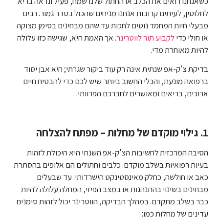
כשאנחנו רואים את הכלב או החתול שלנו שמח, פעיל ונראה בריא
לחלוטין, לעיתים קרובות אנחנו מניחים שהכול בסדר גמור. רבים
מבעלי חיות המחמד נוטים לחכות עד שהם מבחינים בסימן מצוקה
או חולי כדי
לקבוע תור לווטרינר
. אך האמת היא, שגישה כזו עלולה
להיות מאוחרת מדי.
בדיקת צ'ק-אפ שנתית אינה רק עוד ביקור שגרתי; היא אבן יסוד
ברפואה מונעת, והכלי החשוב ביותר שיש לכם כדי להבטיח חיים
ארוכים, בריאים ומאושרים לחברכם הפרוותי.
1. גילוי מוקדם של מחלות – מפתח להצלחה
הסיבה המרכזית לחשיבות הצ'ק-אפ השנתי היא היכולת לזהות
בעיות רפואיות בשלב מוקדם. כלבים וחתולים הם אלופים בהסתרת
כאב או חולשה, כחלק מאינסטינקט הישרדותי. עד שבעלים
מבחינים בשינוי בהתנהגות או במצב הפיזי, המחלה עלולה להיות
כבר בשלב מתקדם. במהלך הבדיקה, הווטרינר יכול לזהות סימנים
עדינים של מחלות כמו: