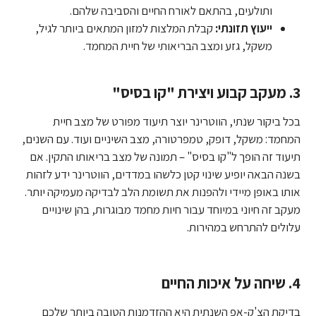
ותולעים, בהתאם לאורח החיים והסביבה שלהם.
ייעוץ תזונתי:
קבלת המלצות למזון המתאים ביותר לגיל,
משקל, גזע ומצב הבריאותי של חיית המחמד.
3. מעקב קבוע ויצירת "קו בסיס"
בכל ביקור שנתי, הווטרינר יוצר תיעוד מפורט של מצב חיית
המחמד: משקל, דופק, טמפרטורה, מצב השיניים ועוד. עם השנים,
תיעוד זה הופך ל"קו בסיס" – תמונה של מצב בריאותו התקין. אם
בשנה הבאה יופיע שינוי קטן כלשהו במדדים, הווטרינר ידע לזהות
אותו באופן מיידי ולהפנות את תשומת הלב לבדיקה מעמיקה יותר.
מעקב זה חיוני במיוחד עבור חיות מחמד מבוגרות, בהן שינויים
עלולים להתרחש במהירות.
4. שיחה על איכות החיים
בדיקת הצ'ק-אפ השנתית היא ההזדמנות הטובה ביותר שלכם