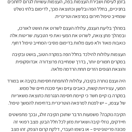
בזמן לעיסת ושבירת העצמות בפה, העצמות עשויות לגרום לחתכים
בחניכיים, בחלל הפה ובלשון וכתוצאה מכך, לדימום בלתי נשלט
שמחייב טיפול חירום במרפאה וטרינרית.
במהלך בליעת העצם, עלולה העצם לשרוט את הושט לאורכו,
ובמהלך מתן צואה, לשרוט את המעי ואת פי הטבעת. שריטות אלה
כואבות מאוד ולא פעם מלוות בדימום מסיבי המחייב טיפול דחוף.
העצמות עלולות להילכד בחלל הפה במקרה הטוב, בושט ובקיבה
במקרים חמורים יותר, בדרך שמחייבת פרוצדורה אנדוסקופית
והוצאת הגופים הזרים תחת הרדמה מלאה.
היה ועצם נותרה בקיבה, עלולות להתפתח חסימות בקיבה או במורד
המעי, עצירויות קשות, כאבים עזים ואף סכנת חיים של ממש.
במקרה בו קיים חשד כי קיימת חסימה הנגרמת כתוצאה משאריות
של עצמו, – יש לפנות למרפאה הוטרינרית בדחיפות להמשך טיפול.
הקיבה נוקבה? משמעות הדבר שתוכן הקיבה זולג, ובכך מתפשטים
חיידקים, נוזלי קיבה ושאריות מזון לכל חלל הבטן. מצב רפואי זה
מכונה פריטוניטיס – או בשמו העברי, דלקת קרום הצפק. זהו מצב