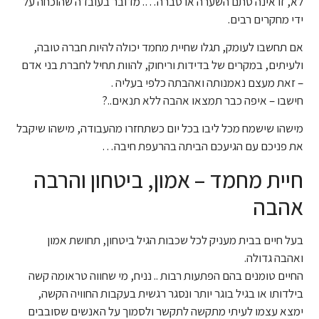
לא, זו אינה סתם השערה או סברה…. מדובר בעובדה שהוכחה על
ידי מחקרים רבים.
אם תחשבו לעומק, תגלו שחיית מחמד יכולה להיות חברה טובה,
ולעיתים, במקרים של בדידות וריחוק, להוות תחיל לחברת בני אדם
– זאת מעצם נאמנותה ואהבתה כלפי בעליה .
חישבו – איפה כבר תמצאו אהבה ללא תנאים..?
מישהו שישמח מכל ליבו בכל יום כשתחזרו מהעבודה, מישהו שיקבל
את פניכם עם הגיעכם הביתה בהרעפת חיבה…
חיית מחמד – אמון, ביטחון והרבה
אהבה
בעל חיים בבית מעניק לכל שכבות הגיל ביטחון, תחושת אמון
ואהבה גדולה.
החיים טומנים בהם הפתעות רבות .. נניח, מי שחווה טראומה קשה
בילדותו או בגיל בוגר יותר ונסגר רגשית בעקבות החוויה הקשה,
ימצא עצמו לעיתי מתקשה לתקשר ולסמוך על האנשים שסובבים