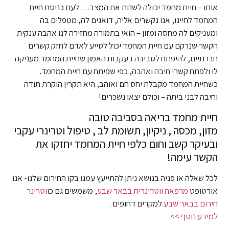
אותו – חיית מחמד יכולה לשנות את המצב… לעם כניסת חיית
המחמד לחיינו, אנו נקשרים אליה, דואגים לה, מטפלים בה
ומעניקים לה מחסה ומזון – הואי בתמורה מחזירה לנו אהבה ענקית.
הקשר שנרקם עם חיית המחמד יכול לסייע לאדם לחזק קשרים
חברתיים, להיפתח לסביבה בעקבות האמון שחיית המחמד מעניקה
לו ולפתח קשרי חיבה ואהבה, כפי שפיתח עם חיית המחמד.
כשחיית המחמד מקבלת יחס חם ואוהב, היא תקרין הוקרת תודה
וחיבה לבני ביתה – וכולם יצאו נשכרים!
חיית מחמד בריאה בסביבה טובה
מזון, מכסה , ניקיון, תשומת לב , טיפול וטרינרי עקבי
ובעיקר קשב וחום כלפי חיית המחמד יחזקו את
הקשר עימה!
לכל שאלה או פניה בנושא ניתן להתייעץ עמנו בקו החירום שלנו- אנו
אורטופט
מרפאה ווטרינרית בבאר שבע
, משמשים גם כו
וטרינר
חירום בבאר שבע
למקרים דחופים .
למידע נוסף >>