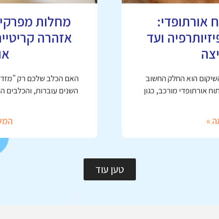
 אורתופדי:
זיותרפיה ועד
אזהרה קריטיי
צה
או
השיקום הוא החלק החשוב
האם הכלב שלכם רק "מזדקן
ח אורתופדי מורכב, כגון
השנים עוברות, והכלבים ה
ה »
המש
טען עוד