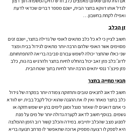
אם החלטתם שאתם מאמצים כלב חדש לחיק המשפחה תוך רצון
לגדל אותו דווקא בחצר הבית, ישנם מספר דברים שכדאי לדעת
ואפילו לקחת בחשבון…
זן הכלב
חשוב לציין כי לא כל כלב מתאים לאופי של גדילה בחצר, ישנם זנים
מסוימים אשר האופי שלהם הרבה יותר מתאים לגידול בבית ומצד
שני כאלו שהחצר יכולה לשמש עבורם סביבה בריאה להתפתחותם.
לדוג':כלב מזן זאב יכול בהחלט לחיות בחצר ולהרגיש בה נוח, כלב
מזן פינצ'ר ננסי יתאים הרבה יותר לחיות בתוך שטח הבית.
תנאי מחייה בחצר
חשוב לדאוג לתנאים טובים ותחזוקה צמודה יותר במקרה של גידול
כלב בחצר מאחר ואין לו את ההגנה שהוא יכול לקבל בבית. יש לוודא
כי אתם דואגים לו שאזור מוצל ומוגן לימים בהן יש שמש חזקה או
גשמים. בנוסף חשוב לדאוג לקערה גדולה יותר של מים על מנת
למנוע מצב שהכלב יתייבש. במידה והכלב קשור רוב הזמן ההמלצה
היא לספק לו רצועה מספיק ארוכה שתאפשר לו מרחב תנועה בריא