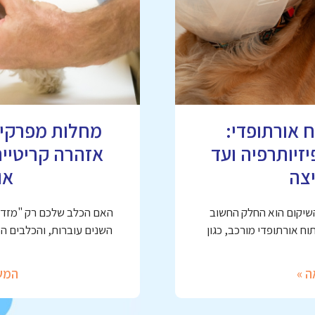
 אורתופדי:
זיותרפיה ועד
אזהרה קריטיי
צה
או
השיקום הוא החלק החשוב
האם הכלב שלכם רק "מזדקן
ח אורתופדי מורכב, כגון
השנים עוברות, והכלבים ה
ה »
המש