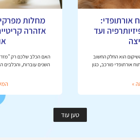
 אורתופדי:
זיותרפיה ועד
אזהרה קריטיי
צה
או
השיקום הוא החלק החשוב
האם הכלב שלכם רק "מזדקן
ח אורתופדי מורכב, כגון
השנים עוברות, והכלבים ה
ה »
המש
טען עוד