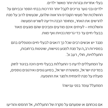
בעלי אחריות ובגרות יותר מאשר ילדים.
ילדים ובני נוער צריכים לקבל יותר הדרכות בבתי הספר ובביתם על
ההשלכות של מעשי הקונדס והראווה שלהם, שנעשים לרוב על מנת
להרשים את האחר, ומחוסר הבנה וידיעה לשורש המעשה
והשלכותיו – לעיתים אינם מודעים ומבינים שהם פוגעים מאוד
בבעלי חיים עד כדי גרימת נכויות ואף מוות.
מנגד יש אנשים רבים שכל כך דואגים לבעלי חיים ומטפלים בהם
במסירות רב,ה על מנת למנוע נטישות, שוטטות ברחובות,
התעללויות, חולי, רעב וכ'.
על המתעללים לדעת כי התעללות בבעלי חיים הינה בניגוד לחוק
במדינת ישראל, ומשטרת ישראל, בסיוע גופים ואירגונים נוספים,
פועלת על מנת להפחית ולמגר את התופעה.
המתעלל עומד בפני ענישה!
אם נוכחתם או שמעתם על מקרה של התעללות, אל תהססו והודיעו