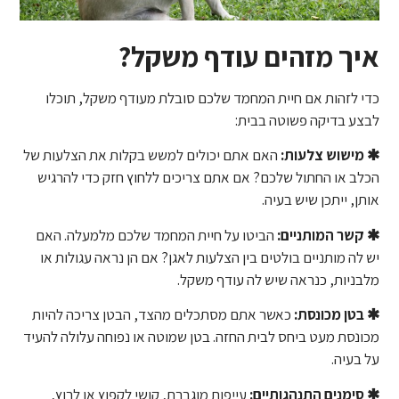
איך מזהים עודף משקל?
כדי לזהות אם חיית המחמד שלכם סובלת מעודף משקל, תוכלו
לבצע בדיקה פשוטה בבית:
✱ מישוש צלעות:
האם אתם יכולים למשש בקלות את הצלעות של
הכלב או החתול שלכם? אם אתם צריכים ללחוץ חזק כדי להרגיש
אותן, ייתכן שיש בעיה.
✱ קשר המותניים:
הביטו על חיית המחמד שלכם מלמעלה. האם
יש לה מותניים בולטים בין הצלעות לאגן? אם הן נראה עגולות או
מלבניות, כנראה שיש לה עודף משקל.
✱ בטן מכונסת:
כאשר אתם מסתכלים מהצד, הבטן צריכה להיות
מכונסת מעט ביחס לבית החזה. בטן שמוטה או נפוחה עלולה להעיד
על בעיה.
✱ סימנים התנהגותיים:
עייפות מוגברת, קושי לקפוץ או לרוץ,