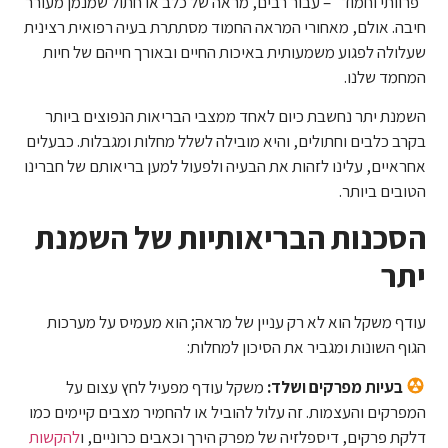
"פרוותי וחמוד" – עבור רבים, מראה של כלב או חתול שמנמן מעורר
חיבה. אולם, מאחורי המראה החמוד מסתתרת בעיה רפואית רצינית
שעלולה לפגוע משמעותית באיכות החיים ובאורך חייהם של חיות
המחמד שלנו.
השמנת יתר נחשבת כיום לאחד ממצבי הבריאות הנפוצים ביותר
בקרב כלבים וחתולים, והיא מובילה לשלל מחלות ומגבלות. כבעלים
אחראיים, עלינו לזהות את הבעיה ולפעול למען בריאותם של חברינו
הטובים ביותר.
הסכנות הבריאותיות של השמנת
יתר
עודף משקל הוא לא רק עניין של מראה; הוא מעמיס על מערכות
הגוף השונות ומגביר את הסיכון למחלות:
בעיות מפרקים ושלד:
משקל עודף מפעיל לחץ עצום על
המפרקים והעצמות. זה עלול להוביל או להחמיר מצבים קיימים כמו
דלקת פרקים, דיספלזיה של מפרק הירך וכאבים כרוניים, ו
להקשות