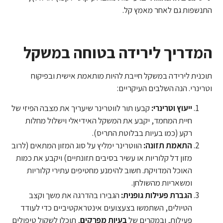
התנשפות גם לאחר מאמץ קל.
המדריך לירידה בטוחה במשקל
תוכנית לירידה במשקל חייבת להיות מותאמת אישית ובפיקוח
וטרינרי. הנה השלבים העיקריים:
ייעוץ וטרינרי:
קבעו תור לווטרינר שיעריך את מצבה הפיזי של
חיית המחמד, יקבע את המשקל האידיאלי וישלול מחלות
רקע (כמו בעיות בבלוטת התריס).
התאמת תזונה:
הווטרינר ימליץ על סוג המזון המתאים (לרוב
מזון דל קלוריות או עשיר בסיבים תזונתיים) ויקבע את כמות
האוכל המדויקת. חשוב להימנע מחטיפים עתירי קלוריות
ומשאריות מהשולחן.
הגברת פעילות גופנית:
הגבירו בהדרגה את משך וקצב
הטיולים, השתמשו בצעצועים אינטראקטיביים כדי לעודד
פעילות, ובמקרים של
בעיות מפרקים
, תוכלו לשקול טיפולים