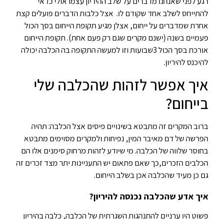
רגע לפני שאנחנו מדברים על שלב ההיריון עצמו אולי כדאי
להתייחס לשלב אחד שקודם לו. אצל כלבות הדברים פועלים קצת
אחרת שמדברים על ייחום, אצלן מגיע תקופת הייחום בסך הכול
פעמיים בשנה (ישנם מקרים שגם רק פעם אחת). תקופת הייחום
אורכת בסך הכול 3שבועות וזו למעשה התקופה בה הכלבה יכולה
להיכנס להיריון.
איך אפשר לזהות שהכלבה שלי
בייחום?
ברוב המקרים זה מתבטא בשינויים פיסים אצל הכלבה: תהיה
הפרשה של דם מאיבר המין, נפיחות ולמקרים מסוימים מתבטא
בחוסר שלווה של הכלבה. מי שיודע לזהות מרחוק סימנים אלו הם
הכלבים הזכרים,כך שאם פתאום יש התעניינות יתר מצד זכרים זה
גם כן מעיד שהכלבה אכן בשלב הייחום.
איך אדע שהכלבה נכנסה להיריון?
פשוט היו ערניים להתנהגות השגרתית של הכלבה, כלבה בהיריון