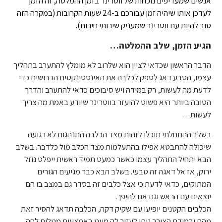
אנשים שמעדיפים נוכחות של ווטרינר בזמן ההמלטה, זה הזמן
לעדכן אותו שיהיה זמן עבורכם ב-24 שעות הקרובות (במקרה הזה
טוב להיות עם ווטרינר שמעניק שירותי חירום).
הגיע הזמן, שלב ההמלטה…
הדבר הראשון שכדאי לציין הוא שלרוב לא מומלץ להתערב בתהליך
עצמו, הטבע דאג לספק לכלבה את האינסטינקטים הדרושים כדי
לדעת מה לעשות, רק במידה ויש סיבוכים כדאי להתערב והדרך
הטובה ביותר היא פשוט להיעזר בווטרינר שיודע באמת מה צריך
לעשות…
בשלב ההתחלתי תוכלו לזהות מצד הכלבה התנהגות לא רגועה
שיכולה להתבטא אפילו בהתעלמות מצד הכלב מול כלדבר. בשלב
הבא יתחיל התהליך עצמו כאשר כמעט תמיד ראשית ייפלט נוזל
ירוק, אז אל דאגה זה טבעי. בשלב הבא כבר מגיעים הגורים
המתוקים, כדאי לדעת כי אצל כלבים זה בסדר גם במצב בו הם
יוצאים עם הראש וגם אם להיפך.
הכלבים הקטנים יופיעו עם שקיק דקה, הכלבה תדאג להסיר זאת
מהם ובמידת הצורך ניתן לעזור לה מעט באמצעות מטלית לחה.