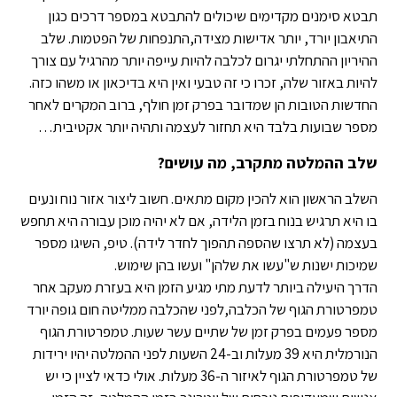
תבטא סימנים מקדימים שיכולים להתבטא במספר דרכים כגון
התיאבון יורד, יותר אדישות מצידה,התנפחות של הפטמות. שלב
ההיריון ההתחלתי יגרום לכלבה להיות עייפה יותר מהרגיל עם צורך
להיות באזור שלה, זכרו כי זה טבעי ואין היא בדיכאון או משהו כזה.
החדשות הטובות הן שמדובר בפרק זמן חולף, ברוב המקרים לאחר
מספר שבועות בלבד היא תחזור לעצמה ותהיה יותר אקטיבית…
שלב ההמלטה מתקרב, מה עושים?
השלב הראשון הוא להכין מקום מתאים. חשוב ליצור אזור נוח ונעים
בו היא תרגיש בנוח בזמן הלידה, אם לא יהיה מוכן עבורה היא תחפש
בעצמה (לא תרצו שהספה תהפוך לחדר לידה). טיפ, השיגו מספר
שמיכות ישנות ש"עשו את שלהן" ועשו בהן שימוש.
הדרך היעילה ביותר לדעת מתי מגיע הזמן היא בעזרת מעקב אחר
טמפרטורת הגוף של הכלבה,לפני שהכלבה ממליטה חום גופה יורד
מספר פעמים בפרק זמן של שתיים עשר שעות. טמפרטורת הגוף
הנורמלית היא 39 מעלות וב-24 השעות לפני ההמלטה יהיו ירידות
של טמפרטורת הגוף לאיזור ה-36 מעלות. אולי כדאי לציין כי יש