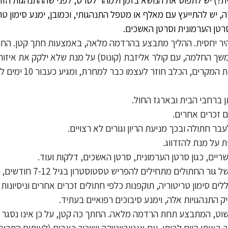
 יש להתייעץ עם מאלף או מטפל התנהגותי, וכמובן, ימנע סימון טר
סרטן הערמונית וסרטן האשכים.
היר יחסית. ההליך מתבצע בהרדמה מלאה, באמצעות חתך קטן. החת
שך החלמה, עם קולר אליזבת (קונוס) על מנת שלא ילקק את איזור 
ם, הכלב חוזר לעצמו כבר למחרת, ומגיע כעבור 10 ימים להסרת הסיכות.
בדומה לגור כלבים, גם אשכיו של
ללים סימון טריטוריה, תוקפנות כלפי חתולים זכרים אחרים וניסיונ
יק התנהגויות אלה, וימנע סיבוכים רפואיים בעתיד.
פשוט, המתבצע תחת הרדמה מלאה. החתך כה קטן, על כן אינו נסגר 
ותו היום לביתו, עם אנטיביוטיקה ושיכוך כאבים (לעיתים התרופו