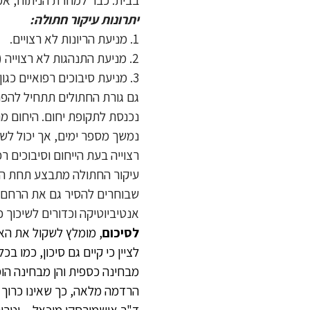
יתרונות עיקור חתולה:
1. מניעת הריונות לא רצויים.
2. מניעת התנהגות לא רצוייה (יללות רבות ורמות, התגלגלות על הרצפה, הרמת אגן) בזמן ייחום.
3. מניעת סיבוכים רפואיים כגון: גידולי טינים, סרטן רחם ועוד.
נכנסת לתקופת יחום. היחום מת
נמשך מספר ימים, אך יכול לשו
רצוייה בעת הייחום וסיבוכים רפ
עיקור החתולה מתבצע תחת הר
שבוחרים להסיר גם את הרחם).
אנטיביוטיקה וכדורים לשיכוך כאבים. 
לסיכום
, מומלץ לשקול את האפ
לציין כי קיים גם סיכון, כמו ב
מבחינה כספית והן מבחינה הומ
הרדמה מלאה, כך שאינו כרוך ב
ד"ר אושמירסקי מיכאל
–
וטרי