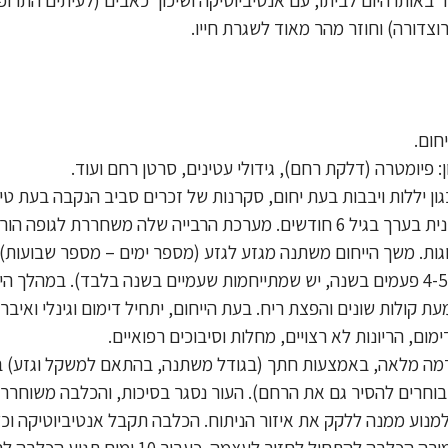
וצדורה) וחוזר מהר מאוד לשגרת חייו.
גורת כלבים מגיעה לבשלות מינית בערך בגיל 6 חודשים. מערכת הרבייה שלה מש
וגות. משך הייחום משתנה מגזע לגזע (מספר ימים – מספר שבועות) ו
הוא משתנה – יש שמתייחמות 4-5 פעמים בשנה, יש שמתייחמות שעמיים בשנה בלבד). 
ת קולות שונים והפצת ריח. בעת הייחום, יתחיל דימום וגינלי ואיבר 
ימום, הריונות לא רצויים, מחלות וסיבוכים רפואיים.
ה מלאה, באמצעות חתך (בגודל משתנה, בהתאם למשקל וגזע) בב
חרים להסיר גם את הרחם). העור נסגר בסיכות, והכלבה משוחררת 
למנוע ממנה ללקק את איזור הניתוח. הכלבה תקבל אנטיביוטיקה וכ
חיל לחזור לעצמה. כעבור 10 ימים תגיע הכלבה להסרת הסיכות.