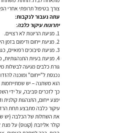
צורך בטיפול תרופתי אחרי הפר
עתה נעבור לנקבות:
יתרונות עיקור כלבה
:
1. מניעת הריונות לא רצויים.
2. מניעת ייחום ודימום בזמן הייחום.
3. מניעת סיבוכים רפואיים, כגון: פיומטרה (דלקת רחם), גידולי עטינים, סרטן רחם ועוד.
4. מניעת בעיות התנהגותיות, כגון יללות ויבבות בעת יחום, סקרנות של זכרים סביב הנקבה בעת טיול וניסיונות הזדווגות.
נכנסת ל"ייחום" ומוכנה להזדו
כך לזכרים סביבה, על ידי השמע
ימנע ייחום, התנהגות קולנית וד
עיקור כלבה מתבצע תחת הרדמ
את השחלות של הכלבה (יש שבו
קולר אליזבת (קונוס) על מנת 
בבית. כבר למחרת הניתוח, אמורה הכלבה להת