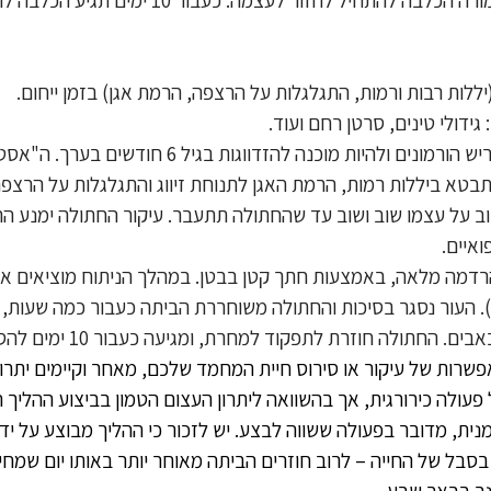
גם גורת החתולים תתחיל להפריש הורמונים ולהיות מוכנה ל
בטא ביללות רמות, הרמת האגן לתנוחת זיווג והתגלגלות על הרצפה.
ב על עצמו שוב ושוב עד שהחתולה תתעבר. עיקור החתולה ימנע הרי
ואיים.
דמה מלאה, באמצעות חתך קטן בבטן. במהלך הניתוח מוציאים א
 העור נסגר בסיכות והחתולה משוחררת הביתה כעבור כמה שעות, עם
החתולה חוזרת לתפקוד למחרת, ומגיעה כעבור 10 ימים להסרת הסיכות.
שרות של עיקור או סירוס חיית המחמד שלכם, מאחר וקיימים יתרונ
כל פעולה כירורגית, אך בהשוואה ליתרון העצום הטמון בביצוע ההליך 
נית, מדובר בפעולה ששווה לבצע. יש לזכור כי ההליך מבוצע על יד
סבל של החייה – לרוב חוזרים הביתה מאוחר יותר באותו יום שמחים
נר בבאר שבע
.