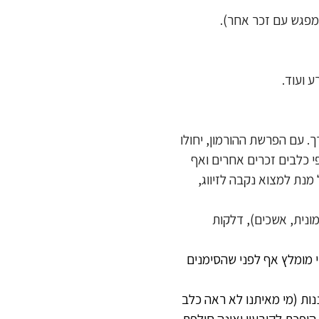
 את ההורמון הזכרי – טסטוסטרון, בגיל 6-12 חודשים בערך. עם הפרשת ההורמון, יחולו
פי כלבים זכרים אחרים ואף
ל מנת למצוא נקבה לזיווג,
מונית, אשכים), דלקות
י מומלץ אף לפני שהסימנים
נות (מי מאיתנו לא ראה כלב
ופכת לקיבעון ואינה חולפת