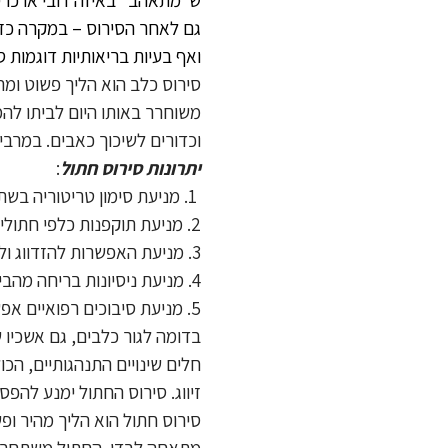
גם לאחר הסירוס – במקרה כזה,
ואף בעיות בריאותיות דוגמות 
סירוס כלב הוא הליך פשוט ומ
משוחרר באותו היום לביתו להמ
וכדורים לשיכוך כאבים. במרבית המקרי
יתרונות סירוס חתול
:
1. מניעת סימון טריטוריה בשתן ברחבי הבית ובארגז החול.
2. מניעת תוקפנות כלפי חתולים זכרים אחרים.
3. מניעת האפשרות להזדווג ולעבר חתולה ובכך מניעת הריון וגורים לא רצויים.
4. מניעת ניסיונות בריחה מהבית על מנת להזדווג.
5. מניעת סיבוכים רפואיים אפשריים, כגון סרטן הערמונית, סרטן האשכים, דלקות ועוד.
חלים שינויים התנהגותיים, הכו
זיווג. סירוס החתול ימנע להפס
סירוס חתול הוא הליך מהיר ו
מתאחה לבדו. החתול משתחרר בא