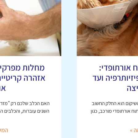
 אורתופדי:
זיותרפיה ועד
אזהרה קריטיי
צה
או
השיקום הוא החלק החשוב
האם הכלב שלכם רק "מזדקן
ח אורתופדי מורכב, כגון
השנים עוברות, והכלבים ה
ה »
המש