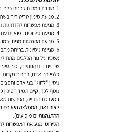
1. הורדת רמת תוקפנות כלפי זכרים אחרים או בני אדם (בחיפוש אחר נקבות להזדווגות או סתם במפגש עם זכר אחר).
2. מניעת סימון טריטוריה בשתן ברחבי הבית, הגינה ובכלל.
3. מניעת אפשרות להזדווגות והכנסת נקבות להריון לא רצוי.
4. מניעת סיבוכים רפואיים עתידיים, כגון: סרטן הערמונית, גידולי אשכים, דלקות אשכים וצינורית זרע ועוד.
5. מניעת התנהגות מנית, כמו ניסיון "הזדווגות" עם חפצים, בני אדם.
6. מניעת ניסיונות בריחה מהבית, בניסיון למצוא נקה להזדווגות.
שינויים התנהגותיים, כמו סימו
כלפי בני אדם, רחרוח נקבות וני
ניסיון "לזווג" בני אדם וחפצי
נוסף לכך, קיים תמיד הסיכון כ
במערכת הרבייה, הפרשות מאיבר
לאור זאת, הממלצה היא כמובן 
ההתנהגותיים מופיעים).
הסירוס ימנע את האפשרות להזד
ש"מתאהב" באיזה דובי או כרית