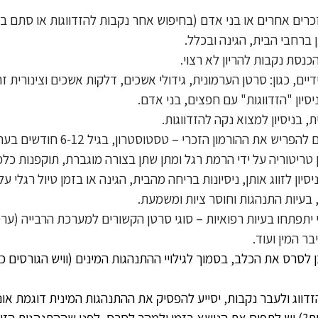
אשכיו של גור הכלבים מתחילים להפריש
ן טריטוריה על ידי הרמת רגל ומתן שתן בצורה מוגברת, תוקפנות כל
סיון לזווג אותן, ניסיונות בריחה מהבית, הגינה או בזמן טיול רגלי ע
ם, בעיות התנהגות וחוסר ציות ומשמעת.
י יתפתחו בעיות רפואיות – סוגי סרטן הקשורים למערכת הרבייה (ער
 המין ועוד.
לסרס את הכלב, בסמוך לגילויי ההתנהגות המינים (וויש הגורסים כ
ווג ולעבר נקבות, יסייע להפסיק את ההתנהגות המינית דוגמת אונ
?) יש לתפוס את הנושא בזמן ולמהר לסרס, לפני שההתנהגות הזו ה