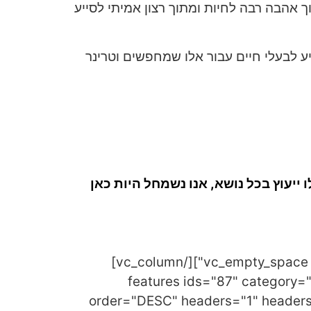
ך אהבה רבה לחיות ומתוך רצון אמיתי לסייע
חד עם ייתר הצוות הוטרינרי באורטופט, מעניק מגוון שירותים רחב במרפאה. זמין 24/7 לסייע לבעלי חיים עבור אלו שמחפשים וטרינר
 ייעוץ בכל נושא, אנו נשמחל היות כאן
[/vc_column_text][/vc_column][/vc_row][vc_row][vc_column width="1/1"][vc_empty_space height="15px"][/vc_column]
[/vc_row][vc_row][vc_column width="1/4"][fea
order="DESC" headers="1" headers_