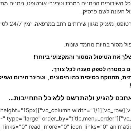
כל השירותים הניתנים במרכז וטרינרי אורטופט, ניתנים מתו
ל העונה לשם פרסיק.
ד"ר מיכאל, י
ים במטרה לספק מענה לכל צורך.
ת, תחזוקה בסיסית כמו חיסונים, וטרינר חירום ואפילו
 אתכם להגיע ולהתרשם ללא כל התחייבות…
tures ids="87" category="-" type="large" order_by="title,menu_order"
links="0" read_more="0" icon_links="0" animati