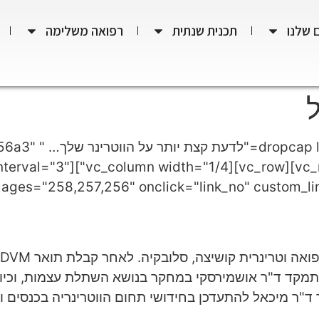
 שלנו
תכנית שנתית
רפואה משלימה
[1"][dropcap label
_gallery type="nivo" interval="3"
ישי התמקד ד"ר אושמירסקי במחקר בנושא השתלת עצמות, וכי
ר מיכאל להתעדכן בחידושי תחום הווטרינריה בכנסים וק