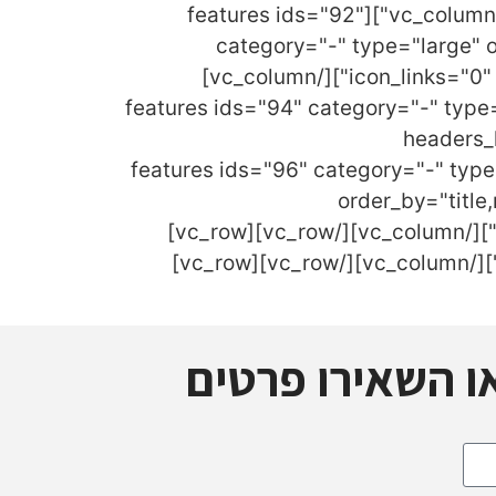
animation_delay="0" top_margin="page_margin_top_section"][/vc_column][vc_column width="1/4"][features ids="92"
category="-" type="large" 
icon_links="0" animation_duration="600" animation_delay="0" top_margin="page_margin_top_section"][/vc_column]
[vc_column width="1/4"][features ids="94" ca
headers_
top_margin="page_margin_top_section"][/vc_column][vc_column width="1/4"][features ids="96" cat
order_by="titl
animation_duration="600" animation_delay="0" top_margin="page_margin_top_section"][/vc_column][/vc_row][vc_row]
[vc_column width="1/1"][vc_empty_space height="10px"][vc_facebook type="standard"][/vc_column][/vc_row][vc_row]
ו השאירו פרטים