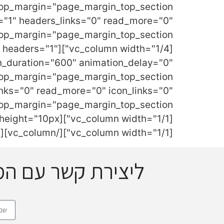
s="1" headers_links="0" read_more="0"
ASC" headers="1"
n_duration="600" animation_delay="0"
inks="0" read_more="0" icon_links="0"
[vc_column width="1/1"][/vc_column][/vc_row]
ליצירת קשר עם ה