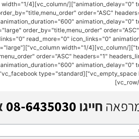
order_by="title,menu_order" order="ASC" header
tegory="-" type="large" order_by="title,menu_order" order="
links="0" read_more="0" icon_links="0" animatio
egory="-" type="large"
e,menu_order" order="ASC" headers="1" headers_l
מרפאה
חייגו
08-6435030
א