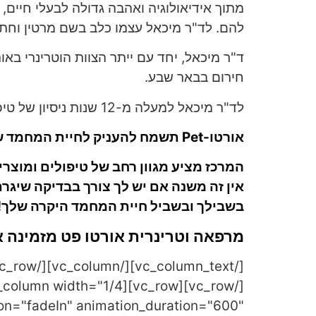
מתוך אידיאולוגיה ואהבה גדולה לבעלי חיים, 
להם. לד"ר מיכאל עצמו כלב בשם מרטין וחתו
חירום בבאר שבע.
לד"ר מיכאל למעלה מ-12 שנות ניסיון של טיפול מסור בחיות מחמד שונות.
אורטו-Pet תשמח להעניק לחיית המחמד שלך את הטיפול המסור והמקצועי ביותר!
המרכז מציע מגוון רחב של טיפולים ומוצר
אין זה משנה אם יש לך צורך בבדיקה שיגרתי
בשבילך ובשביל חיית המחמד היקרה שלך!
מרפאה וטרינרית אורטו פט מזמינה
on="fadeIn" animation_duration="600"