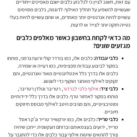
עם זאת, חשוב לציין כי לכל גזע כלבים ישנם מאפיינים ייחודיים
שעשויים להשפיע על תהליך האילוף. לדוגמה, כלבים מסוימים
עשויים להיות אנרגטיים יותר מאחרים, או שהם עשויים להיות בעלי
נטייה חזקה יותר לצייד או לרעות.
מה כדאי לקחת בחשבון כאשר מאלפים כלבים
מגזעים שונים?
כלבי עבודה:
כלבים אלו, כמו בורדר קולי ורועה גרמני, פותחו
במקור לביצוע עבודות ספציפיות, כמו רעייה או שמירה.
כלבים אלו בדרך כלל אינטליגנטיים מאוד ואנרגטיים, והם
זקוקים לאילוף מאתגר ושקוף כדי לשגשג.
כלבי ציד:
אילוף כלבי לברדור
, רטריבר וגולדן רטריבר,
פותחו במקור לאחזור טרף. כלבים אלו בדרך כלל ידידותיים
ומוטיבציוניים, והם מגיבים היטב לאילוף מבוסס חיזוקים
חיוביים.
כלבי טרייר:
כלבים אלו, כמו יורקשייר טרייר וג'ק ראסל
טרייר, ידועים בעצמאותם וברוחם העקשנית. ייתכן שיהיה
צורך להתאים שיטות אילוף עבור כלבים אלו כדי להתגבר על