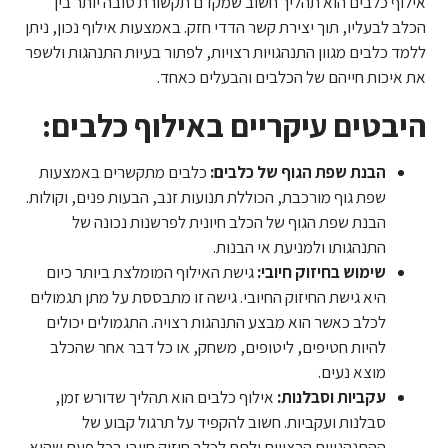
אילוף כלבים הוא תהליך חשוב שמקדם תקשורת טובה יותר בין
הכלב לבעליו, תוך יצירת קשר הדדי חזק. באמצעות אילוף נכון, ניתן
ללמד כלבים מגוון התנהגויות רצויות, לפתור בעיות התנהגות ולשפר
את איכות חייהם של הכלבים והבעלים כאחד.
היבטים עיקריים באילוף כלבים:
הבנת שפת הגוף של כלבים:
כלבים מתקשרים באמצעות
שפת גוף מורכבת, הכוללת תנועות זנב, הבעות פנים, וקולות.
הבנת שפת הגוף של הכלב חיונית לפרשנות נכונה של
התנהגותו ולמניעת אי הבנות.
שימוש בחיזוק חיובי:
גישת האילוף המומלצת ביותר כיום
היא גישת החיזוק החיובי. גישה זו מתבססת על מתן תגמולים
לכלב כאשר הוא מבצע התנהגות רצויה. התגמולים יכולים
להיות חטיפים, ליטופים, משחק, או כל דבר אחר שהכלב
מוצא נעים.
עקביות וסבלנות:
אילוף כלבים הוא תהליך שדורש זמן,
סבלנות ועקביות. חשוב להקפיד על תרגול קבוע של
ההתנהגויות הרצויות ולתת לכלב חיזוק חיובי בכל פעם שהוא