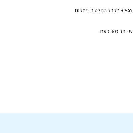
בעידן בו אנו חיים, אנו מודעים יותר מתמיד למשמעות והשפעת תזונה טובה על הגוף. <o_colon_p>לא לקבל החלטות ממקום
יש יותר מאי פעם.