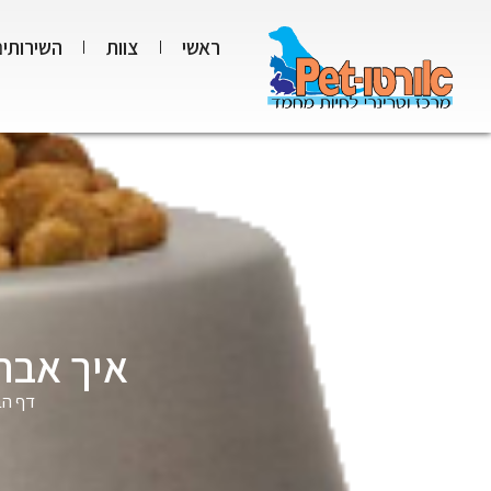
ראשי
צוות
השירותים
איך אבח
דף הב