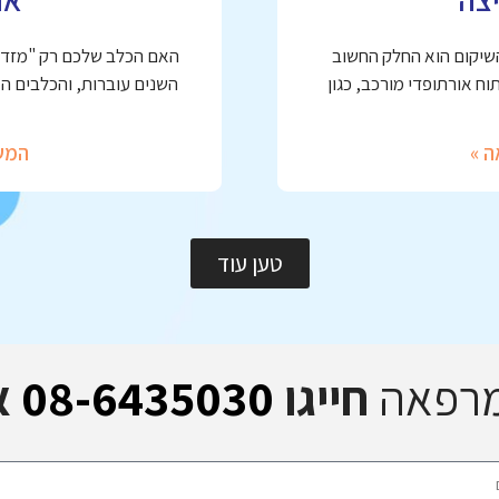
השיקום הוא החלק החשוב
האם הכלב שלכם רק "מזדקן
ח אורתופדי מורכב, כגון
השנים עוברות, והכלבים ה
ה »
המש
טען עוד
מרפאה
חייגו
08-6435030
א