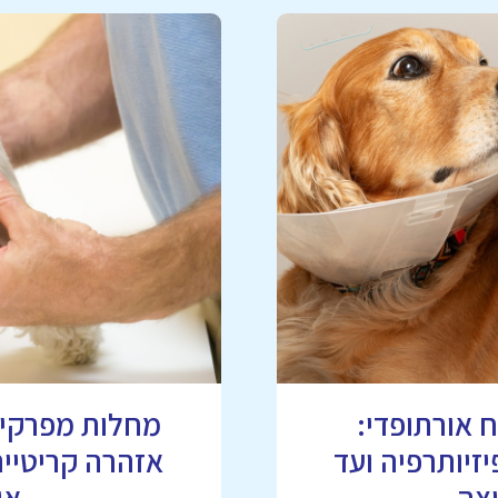
 אורתופדי:
זיותרפיה ועד
אזהרה קריטיי
צה
או