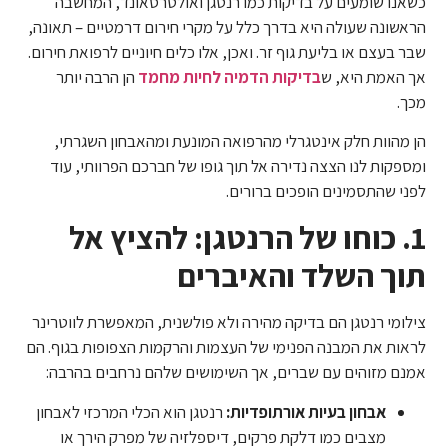
כשאנו שומעים על בדיקות כמו רנטגן ואולטרסאונד, המחשבה
הראשונה שעולה היא בדרך כלל על מקרי חירום דרמטיים – תאונה,
שבר בעצם או בליעת גוף זר. ואכן, אלו כלים חיוניים לרפואת חירום.
אך האמת היא, ש
בדיקות הדמיה לחיות מחמד
הן הרבה יותר
מכך.
הן מהוות חלק אינטגרלי מהרפואה המונעת ומהאבחון השגרתי,
ומספקות לנו הצצה נדירה אל תוך גופו של חברכם הפרוותי, עוד
לפני שהתסמינים הופכים ברורים.
1. כוחו של הרנטגן: להציץ אל
תוך השלד והאיברים
צילומי רנטגן הם בדיקה מהירה ולא פולשנית, המאפשרת לווטרינר
לראות את המבנה הפנימי של העצמות והרקמות הצפופות בגוף. הם
אמנם מזוהים עם שברים, אך השימושים שלהם נרחבים בהרבה:
אבחון בעיות אורתופדיות:
רנטגן הוא הכלי המרכזי לאבחון
מצבים כמו דלקת פרקים, דיספלזיה של מפרק הירך או