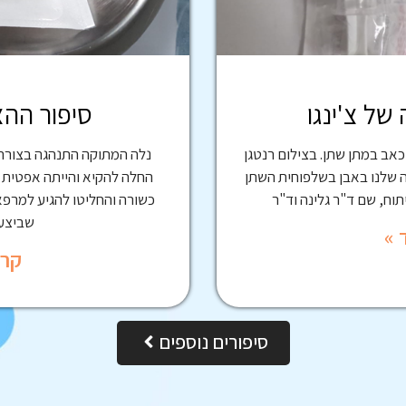
של צ'ינגו
סיפור הה
וכאב במתן שתן. בצילום רנטגן
נלה המתוקה התנהגה בצורה
ה שלנו באבן בשלפוחית השתן
החלה להקיא והייתה אפטית ו
יתוח, שם ד"ר גלינה וד"ר
כשורה והחליטו להגיע למרפא
שביצעה
 »
קרא
סיפורים נוספים