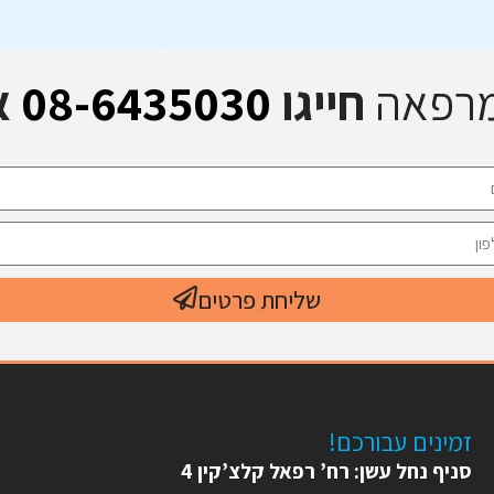
מרפאה
חייגו
08-6435030
א
שליחת פרטים
זמינים עבורכם!
סניף נחל עשן: רח’ רפאל קלצ’קין 4