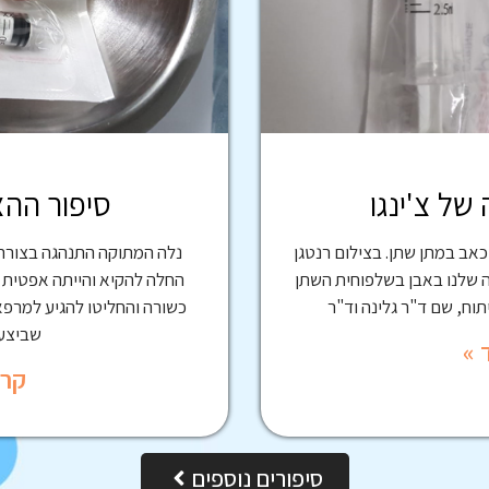
של צ'ינגו
סיפור הה
וכאב במתן שתן. בצילום רנטגן
נלה המתוקה התנהגה בצורה
ה שלנו באבן בשלפוחית השתן
החלה להקיא והייתה אפטית ו
יתוח, שם ד"ר גלינה וד"ר
כשורה והחליטו להגיע למרפא
שביצעה
 »
קרא
סיפורים נוספים