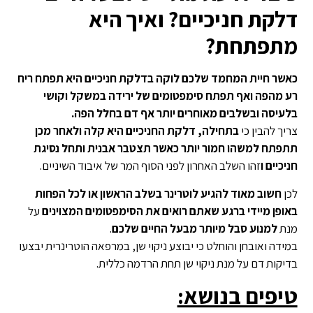
דלקת חניכיים? ואיך היא
מתפתחת?
כאשר חיית המחמד שלכם לוקה בדלקת חניכיים היא תפתח ריח
רע מהפה ואף תפתח סימפטומים של ירידה במשקל וקושי
בלעיסה
ובשלבים מאוחרים יותר אף דם בחלל הפה.
צריך להבין כי
בתחילה, דלקת החניכיים היא קלה ולאחר מכן
תתפתח למשהו חמור יותר כאשר תצטבר אבנית ותחל נסיגת
חניכיים ו
זהו השלב האחרון לפני הסוף המר של איבוד השיניים.
לכן
חשוב מאוד להגיע לוטרינר בשלב הראשון או לכל הפחות
באופן מיידי ברגע שאתם רואים את הסימפטומים המצוינים
על
מנת
למנוע סבל מיותר מבעל החיים שלכם
.
במידה ואובחן והוחלט כי יבוצע ניקוי שן, במרפאה הוטרינרית יבצעו
בדיקות דם על מנת ניקוי שן תחת הרדמה כללית.
טיפים בנושא: