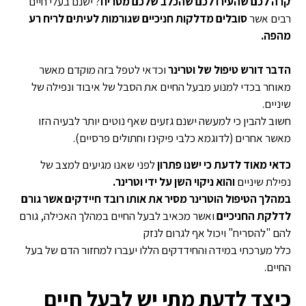
קרה לכם שהעירו לכם שהכלב שלכם מסריח
? ישנם בעלי חיים
רבים אשר
סובלים מדלקות חניכיים שגורמות לעיתים לריח רע
מהפה.
הדבר דורש טיפול של וטרינר
וכדאי לטפל בזה מוקדם מאשר
מאוחר בכדי למנוע מבעל החיים את הסבל של איבוד ונפילה של
שיניים.
חשוב להבין כי למעשה ישנם גזעים שאף נוטים יותר לבעיה הזו
מאשר אחרים (לדוגמא כלבי פיקינז וחתולים פרסיים).
כדאי מאוד לדעת כי ישנו פתרון
לפני שאנו מגיעים למצב של
נפילת שיניים
והוא ניקוי השן על ידי וטרינר.
במהלך הטיפול הוטרינר מסיר את אותו רובד חיידקים אשר גורם
לדלקת החניכיים
ואשר מכאיב לבעל החיים במהלך האכילה, גורם
להם "להסריח" ויכול אף לגרום לנזק
כלל מערכתי במידה והחידדקים הללו יעברו למחזור הדם של בעל
החיים.
כיצד לדעת מתי יש לבעל חיים