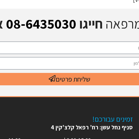
מרפאה
חייגו
08-6435030
א
שליחת פרטים
זמינים עבורכם!
סניף נחל עשן: רח’ רפאל קלצ’קין 4