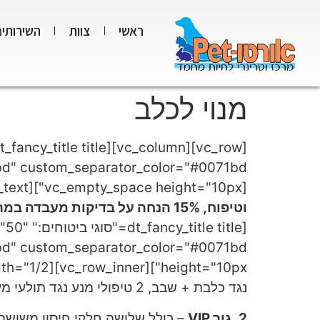
ראשי
צוות
השירותים
מנוי לכלב
[vc_empty_space height="10px"][vc_column_text]
וטיפוח, 15% הנחה על בדיקות מעבדה במרפאה – צילומים, הדמייה, כירורגיה, 25% הנחה על ביקורי חירום!
[ title
height="10px"][vc_row_inner][vc_column_inner width="1/2"][vc_column_text]
נגד כלבת + שבב, 2 טיפולי מנע נגד תולעי מעיים (תילוע), 4 טיפולי מנע נגד תולעת הפארק
2. גור
VIP