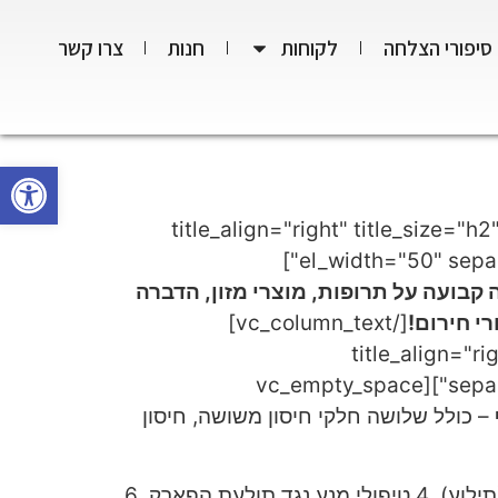
סיפורי הצלחה
לקוחות
חנות
צרו קשר
פתח סרגל
חים שלנו כוללים: " title_align="right" title_size="h2" title_color="custom"
el_width="50" separator_color="custom" custom_title_color="#0071bd" custom_separator_color="#0071bd"]
לא עלות וללא הגבלה, 5% הנחה קבועה על תרופות, מוצרי מזון, הדברה
[/vc_column_text]
title_align="right" t"
separator_color="custom" custom_title_color="#0071bd" custom_separator_color="#0071bd"][vc_empty_space
– כולל שלושה חלקי חיסון משושה, חיסון
– כולל שלושה חלקי חיסון משושה, חיסון נגד כלבת + שבב, 2 טיפולי מנע נגד תולעי מעיים (תילוע), 4 טיפולי מנע נגד תולעת הפארק, 6