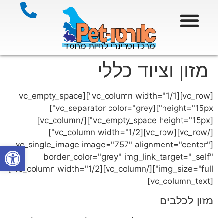
מזון וציוד כללי
[vc_row][vc_column width="1/1"][vc_empty_space
height="15px"][vc_separator color="grey"]
[vc_empty_space height="15px"][/vc_column]
[/vc_row][vc_row][vc_column width="1/2"]
[vc_single_image image="757" alignment="center"
פתח סרגל
border_color="grey" img_link_target="_self"
img_size="full"][/vc_column][vc_column width="1/2"]
[vc_column_text]
מזון לכלבים