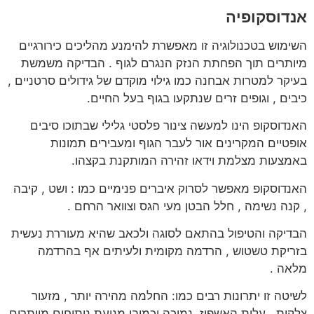
אנדוסקופיה
השימוש בטכנולוגיה זו מאפשרת להימנע מהליכים כירורגיים
מיותרים תוך הפחתת הנזק הנגרם לגוף . הבדיקה משמשת
בעיקר למטרות אבחנה כמו גילוי מוקדם של גידולים סרטניים ,
כיבים , וגופים זרים שנתקעו בגוף בעל החיים.
האנדוסקופ הינו למעשה צינור פלסטי גלילי שבתוכו סיבים
אופטיים המקרינים אור לעבר הגוף ומעבירים תמונות
באמצעות מצלמת וידאו זהירה המותקנת בקצהו.
האנדוסקופ מאפשר לסרוק איברים פנימיים כמו : ושט , קיבה
, קנה נשימה , חלל הבטן מעי הגס וצוואר הרחם .
הבדיקה והטיפול בהתאם לסוגה ולכאב שהיא מעוררת נעשית
בזריקת טשטוש , הרדמה מקומית ולעיתים אף בהרדמה
מלאה .
לשיטה זו יתרונות רבים כמו: החלמה מהירה יותר , מזעור
צלקות , עלות האשפוז נמוכה וכמובן מניעת ניתוחים מיותרים