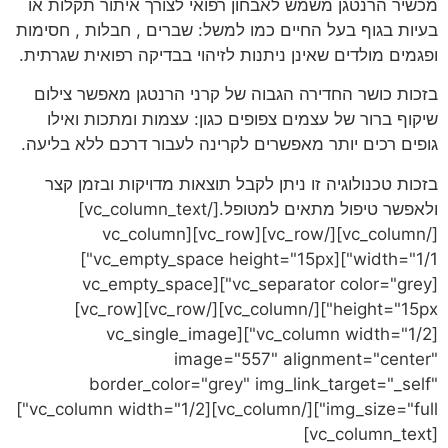
מכשיר הרנטגן משמש לאבחון רפואי לצורך איתור תקלות או
בעיות בגוף בעל החיים כמו למשל: שברים , חבלות , חסימות
ופגמים מולדים שאינן ניתנות לזיהוי בבדיקה רפואית שגרתית.
בזכות כושר החדירה הגבוה של קרני הרנטגן מאפשר צילום
שיקוף ברור של עצמים צפופים כגון: עצמות ומתכות ואילו
גופים רכים יותר מאפשרים לקרינה לעבור דרכם ללא בליעה.
בזכות טכנולוגיה זו ניתן לקבל תוצאות מדויקות ובזמן קצר
ולאפשר טיפול מתאים למטופל.[/vc_column_text]
[/vc_column][/vc_row][vc_row][vc_column
width="1/1"][vc_empty_space height="15px"]
[vc_separator color="grey"][vc_empty_space
height="15px"][/vc_column][/vc_row][vc_row]
[vc_column width="1/2"][vc_single_image
image="557" alignment="center"
border_color="grey" img_link_target="_self"
img_size="full"][/vc_column][vc_column width="1/2"]
[vc_column_text]