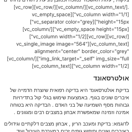
.[/vc_column_text][/vc_column][/vc_row][vc_row]
[vc_column width="1/1"][vc_empty_space
height="15px"][vc_separator color="grey"]
[vc_empty_space height="15px"][/vc_column]
[/vc_row][vc_row][vc_column width="1/2"]
[vc_column_text][vc_single_image image="564"
alignment="center" border_color="grey"
img_link_target="_self" img_size="full"][/vc_column]
[vc_column width="1/2"][vc_column_text]
אולטרסאונד
בדיקת אולטרסאונד היא בדיקה רפואית שיוצרת הדמייה של
איברים שונים בגוף. באמצעות שימוש בגלי קול בתדירויות
גבוהות מסף השמיעה של בני האדם . הבדיקה היא בטוחה
אמינה וזמינה שמאפשרת אבחון במצבים רבים ומגוונים .
לדוגמא: בדיקת ומעכב הריון , אבחון מצבים דלקתיים וגידולים
באיברים שונים וחיפוש גופים זרים במערכת העיכול ועוד.