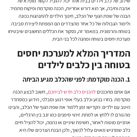
שילוב של כלב וילדים בבית אחד יכול להוביל לקשר מופלא של
אהבה וחיבה, אך הוא דורש אחריות, הכנה מוקדמת ופיקוח מתמיד.
הבנה של שפת הגוף של הכלב, חינוך הילדים להתנהגות נכונה
ולימוד הגבולות של כל אחד מהצדדים הם המפתח ליצירת סביבה
בטוחה והרמונית. במאמר זה, נסקור את הכללים החשובים שיבטיחו
מערכת יחסים בטוחה ומהנה לכל בני הבית.
המדריך המלא למערכת יחסים
בטוחה בין כלבים לילדים
1. הכנה מוקדמת: לפני שהכלב מגיע הביתה
אם אתם מתכננים
להכניס כלב חדש לביתכם
, חשוב לבצע הכנה
מוקדמת. בחרו בגזע וכלב בעלי אופי רגוע וסבלני, הידוע כמסתדר
היטב עם ילדים. הקדישו זמן ללמוד את שפת הגוף של הכלב, והבינו
מה גורם לו ללחץ או למתח. זיהוי סימנים כמו זנב בין הרגליים,
אוזניים מוטות לאחור, חשיפת שיניים או נהמה, יכול להציל חיים.
כלב שמרגיש מאוים עלול לנשוך, ולכן הבנת הצרכים שלו היא