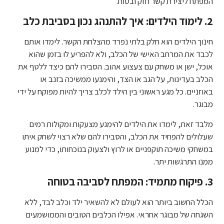
המפתח ליצירת קשר חזק ובטוח.
2. לימוד הילדים: איך להתנהג נכון בסביבת כלב
חינוך הילדים הוא חלק בלתי נפרד מהצלחת הקשר. לימדו אותם
לכבד את המרחב האישי של הכלב, ולא להפריע לו בזמן שהוא
אוכל, ישן או משחק עם צעצוע אהוב. הסבירו להם כיצד ללטף את
הכלב בעדינות, על הגב או הצד, והימנעו ממשיכה בזנב או
באוזניים. כל מגע ראשוני בין הילד לכלב צריך להיות מפוקח על ידי
מבוגר.
מלבד זאת, לימדו את הילדים להימנע מצעקות ומקולות רמים
שעלולים להפחיד את הכלב, והסבירו להם שלא רצוי לשחק איתו
במשחקי משיכה תוקפניים או לרוץ ולצעוק בנוכחותו, כדי למנוע
ממנו התרגשות יתר.
3. פיקוח מתמיד: המפתח לסביבה בטוחה
הכלל החשוב ביותר הוא לעולם לא להשאיר ילד וכלב לבד, ללא
השגחה של מבוגר אחראי. אפילו הכלבים הטובים והממושמעים