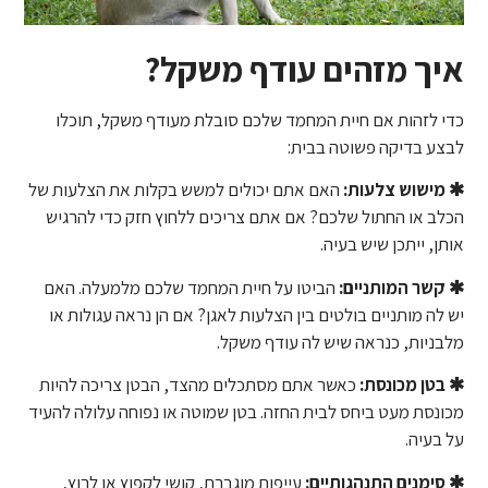
איך מזהים עודף משקל?
כדי לזהות אם חיית המחמד שלכם סובלת מעודף משקל, תוכלו
לבצע בדיקה פשוטה בבית:
✱ מישוש צלעות:
האם אתם יכולים למשש בקלות את הצלעות של
הכלב או החתול שלכם? אם אתם צריכים ללחוץ חזק כדי להרגיש
אותן, ייתכן שיש בעיה.
✱ קשר המותניים:
הביטו על חיית המחמד שלכם מלמעלה. האם
יש לה מותניים בולטים בין הצלעות לאגן? אם הן נראה עגולות או
מלבניות, כנראה שיש לה עודף משקל.
✱ בטן מכונסת:
כאשר אתם מסתכלים מהצד, הבטן צריכה להיות
מכונסת מעט ביחס לבית החזה. בטן שמוטה או נפוחה עלולה להעיד
על בעיה.
✱ סימנים התנהגותיים:
עייפות מוגברת, קושי לקפוץ או לרוץ,