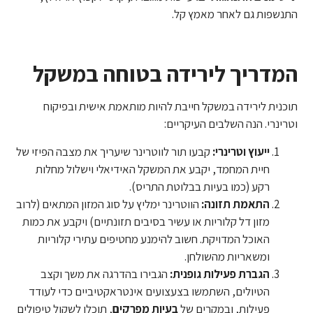
התנשפות גם לאחר מאמץ קל.
המדריך לירידה בטוחה במשקל
תוכנית לירידה במשקל חייבת להיות מותאמת אישית ובפיקוח
וטרינרי. הנה השלבים העיקריים:
ייעוץ וטרינרי:
קבעו תור לווטרינר שיעריך את מצבה הפיזי של
חיית המחמד, יקבע את המשקל האידיאלי וישלול מחלות
רקע (כמו בעיות בבלוטת התריס).
התאמת תזונה:
הווטרינר ימליץ על סוג המזון המתאים (לרוב
מזון דל קלוריות או עשיר בסיבים תזונתיים) ויקבע את כמות
האוכל המדויקת. חשוב להימנע מחטיפים עתירי קלוריות
ומשאריות מהשולחן.
הגברת פעילות גופנית:
הגבירו בהדרגה את משך וקצב
הטיולים, השתמשו בצעצועים אינטראקטיביים כדי לעודד
פעילות, ובמקרים של
בעיות מפרקים
, תוכלו לשקול טיפולים