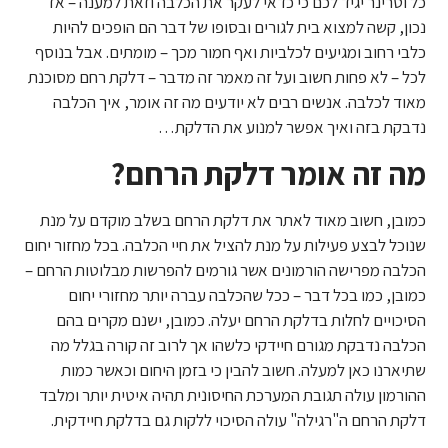
כל וטרינר יגיד לכם כי כדאי לעקר את הכלבה וזאת למענה – אז
נכון, קשה למצוא בית לגורים ובסופו של דבר הם הופכים להיות
כלבי רחוב ומגיעים לכלביות ואף חמור מכך – מומתים. אבל בנוסף
לכל – לא פחות חשוב ועל זה מאמר זה מדבר – דלקת רחם מסוכנת
מאוד לכלבה. אנשים רבים לא יודעים מה זה אומר, איך הכלבה
נדבקת בזה ואיך אפשר למנוע את הדלקת…
מה זה אומר דלקת הרחם?
כמובן, חשוב מאוד לאתר את דלקת הרחם בשלב מוקדם על מנת
שנוכל לבצע פעילות על מנת להציל את חיי הכלבה. בכל מחזור יחום
הכלבה מפרישה הורמונים אשר גורמים להפרשות מבלוטות הרחם –
כמובן, כמו בכל דבר – ככל שהכלבה עברה יותר מחזורי יחום
הסיכויים לחלות בדלקת הרחם יעלה. כמובן, ישנם מקרים בהם
הכלבה נדבקת מגורם חיידקי כלשהו אך לרוב זה קורה בגלל מה
שתיארנו כאן למעלה. חשוב להבין כי בזמן היחום וכאשר כמות
ההורמון עולה תגובת המערכת החיסונית תהיה איטית יותר ומלבד
דלקת הרחם ה"רגילה" עולה הסיכוי ללקות גם בדלקת חיידקית.