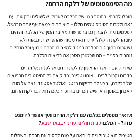
מה הסימפטומים של דלקת הרחם?
תוכלו להבחין בחוסר רצון של הכלבה לאכול, שלשולים והקאות. עם
זאת ולמרות הסימפוטמים הללו – היא תהיה צמאה אף יותר מברגיל.
לפעמים ניתן להבחין גם בהפרשות מאיבר המין של הכלבה זה הינו
סוג הדלקת ה"קלה" יותר וזאת מכיוון שההפרשות יוצאות ולא
נשארות בתוך גוף הכלבה בניגוד למצב בו הרחם מכווץ וכל הנוזלים
נותרים בפנים – מה שכמובן מסכן את בריאות הכלבה.
מיידית ועם החשד הראשון לדלקת הרחם יש לפנות אל וטרינר
בדרום וקרוב לבית – אותו וטרינר יבדוק את כל ההיסטוריה הרפואית
של הכלבה, יבצע לה בדיקות רנטגן ואולטראסטונד וזאת על מנת
לאבחן באופן ודאי שיש דברים בגו וכי הכלבה חולה בדלקת הרחם.
אז איך מטפלים בכלבה עם דלקת הרחם ואיך אפשר להימנע
מזה? – המלצות
בית חולים וטרינרי בבאר שבע
?
הטיפול הוא טיפול ניתוחי וזאת על מנת להסיר את הרחם והשחלות