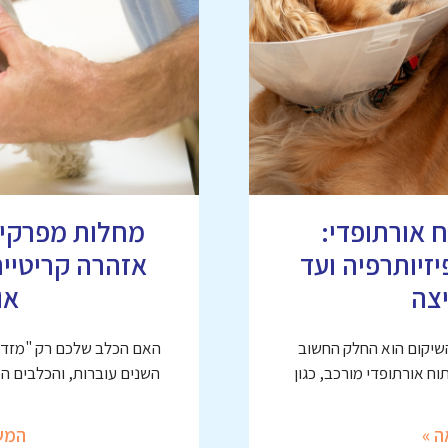
 אורתופדי:
זיותרפיה ועד
אזהרה קריטיי
צה
או
השיקום הוא החלק החשוב
האם הכלב שלכם רק "מזדקן
ח אורתופדי מורכב, כגון
השנים עוברות, והכלבים ה
ה »
המש