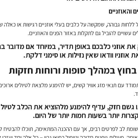
 והאוזניים
ל ללחות גבוהה, שמקשה על כלבים בעלי אוזניים רגישות או כאלה שז
ים עשויים להוביל גם לתקלות באזור הפנים והאוזניים.
ת אוזני כלבכם באופן תדיר, במיוחד אם מדובר בגז
ת אוזניו וודאו שאין נזילות או סימני דלקת.
בחוץ במהלך סופות ורוחות חזקות
ודד עם תנאי מזג אוויר קשים, יש להימנע מלצאת לטיולים ארוכים
.
 גשם חזק, עדיף להימנע מלהוציא את הכלב לטיול
צרות יותר בשעות חמות יותר של היום.
מת לב לפרטים רבים, אך עם ההכנה המתאימה, תוכלו להבטיח לו ח
אימה, פעילות גופנית סדירה וטיפול רפואי נכון – כל אלה יחד יעז