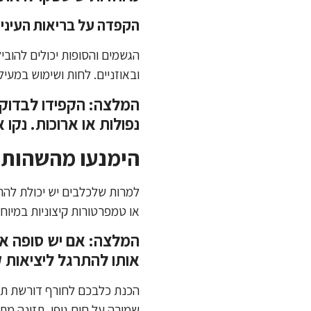
הקפדה על בריאות העיניים
הגשמים והסופות יכולים להובי
ובאוזניים. לחות ושימוש במעיל
המלצה: הקפידו לבדוק א
נפולות או ארוכות. נקו א
הימנעו מהשהות 
למרות שלכלבים יש יכולת להתמ
או טמפרטורות קיצוניות במיוחד
המלצה: אם יש סופה או
אותו להתרגל ליציאות ק
הכנת כלבכם לחורף דורשת תשו
שמירה על חום גופו, תזונה מת