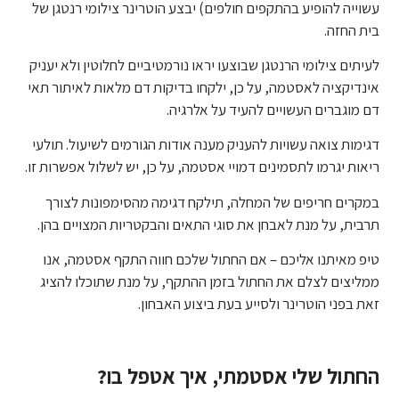
עשוייה להופיע בהתקפים חולפים) יבצע הוטרינר צילומי רנטגן של
בית החזה.
לעיתים צילומי הרנטגן שבוצעו יראו נורמטיביים לחלוטין ולא יעניק
אינדיקציה לאסטמה, על כן, ילקחו בדיקות דם מלאות לאיתור תאי
דם מוגברים העשויים להעיד על אלרגיה.
דגימות צואה עשויות להעניק מענה אודות הגורמים לשיעול. תולעי
ריאות יגרמו לתסמינים דמויי אסטמה, על כן, יש לשלול אפשרות זו.
במקרים חריפים של המחלה, תילקח דגימה מהסימפונות לצורך
תרבית, על מנת לאבחן את סוגי התאים והבקטריות המצויים בהן.
טיפ מאיתנו אליכם – אם החתול שלכם חווה התקף אסטמה, אנו
ממליצים לצלם את החתול בזמן ההתקף, על מנת שתוכלו להציג
זאת בפני הוטרינר ולסייע בעת ביצוע האבחון.
החתול שלי אסטמתי, איך אטפל בו?