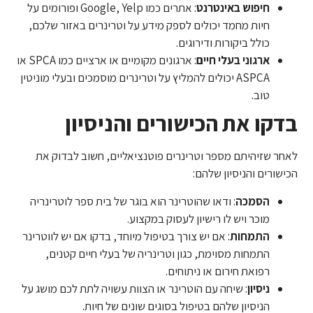
חיפוש באינטרנט
: אתרים כמו Google, Yelp ופורומים על
חיות מחמד יכולים לספק מידע על וטרינרים באזור שלכם,
כולל ביקורות ודירוגים.
ארגוני בעלי חיים
: ארגונים מקומיים או ארציים כמו SPCA או
ASPCA יכולים להמליץ על וטרינרים מוסמכים ובעלי מוניטין
טוב.
בדקו את הכישורים והניסיון
לאחר שזיהיתם מספר וטרינרים פוטנציאליים, חשוב לבדוק את
הכישורים והניסיון שלהם:
הסמכה
: ודאו שהוטרינר הוא בוגר של בית ספר לוטרינריה
מוכר ויש לו רישיון לעסוק במקצוע.
התמחות
: אם יש צורך בטיפול מיוחד, בדקו אם יש לווטרינר
התמחות מסוימת, כגון וטרינריה של בעלי חיים קטנים,
רפואת חירום או ניתוחים.
ניסיון
: שיחה עם הוטרינר או הצוות עשויה לתת לכם מושג על
הניסיון שלהם בטיפול בסוגים שונים של חיות.